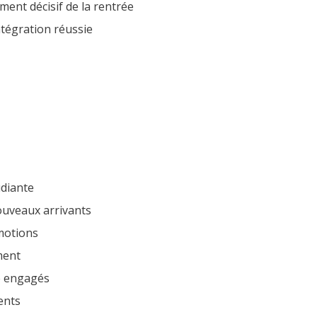
ent décisif de la rentrée
tégration réussie
udiante
nouveaux arrivants
motions
ment
le engagés
lents